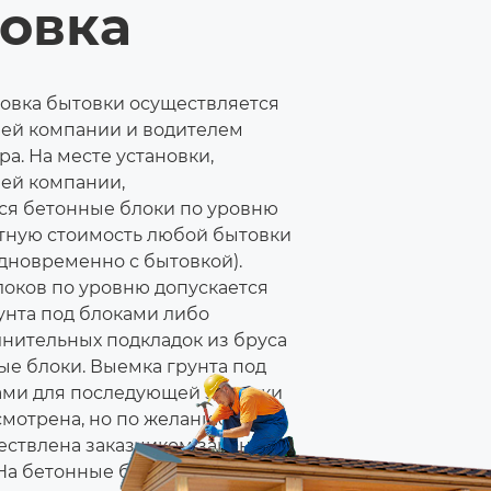
новка
новка бытовки осуществляется
ей компании и водителем
а. На месте установки,
ей компании,
ся бетонные блоки по уровню
ртную стоимость любой бытовки
дновременно с бытовкой).
оков по уровню допускается
унта под блоками либо
лнительных подкладок из бруса
ые блоки. Выемка грунта под
ми для последующей засыпки
смотрена, но по желанию
ествлена заказчиком заранее
 На бетонные блоки