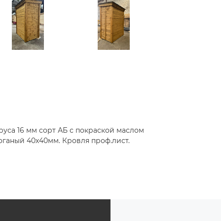
руса 16 мм сорт АБ с покраской маслом
роганый 40х40мм. Кровля проф.лист.