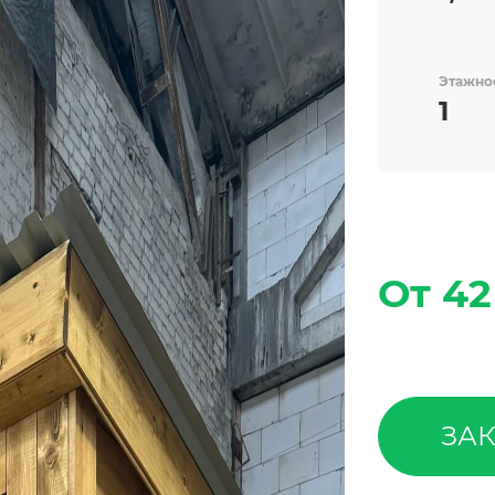
Этажно
1
От 42
ЗАК