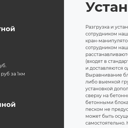
Уста
Разгрузка и уста
тной
сотрудником наш
кран-манипулятор
сотрудником наш
расстанавливают
(входят в станда
уб.
и доставляются о
 руб за 1км
Выравнивание бл
либо выемкой гр
установкой допо
сверху на бетонн
бетонными блока
нной
песком не преду
может быть осущ
самостоятельно.